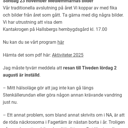
Söndag 23 november Medlemmarnas bilder
Vår traditionella avslutning på året Vi koppar av med fika
och bilder från året som gått. Ta gärna med dig några bilder.
Vi har utrustning att visa dem
Kantakrogen på Hallsbergs hembygdsgård kl. 17.00
Nu kan du se vårt program
här
Hämta det som pdf här:
Aktiviteter 2025
Jag måste tyvärr meddela att
resan till Tiveden lördag 2
augusti är inställd
.
– Mitt hälsoläge gör att jag inte kan gå längs
Stenkällerundan eller göra någon annan krävande vandring
just nu.
– Ett annat problem, som bland annat skrivits om i NA, är att
de röda näckrosorna i Fagertärn är nästan borta i år. Troligen