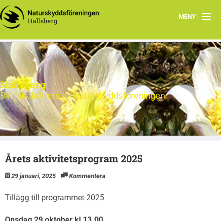
MENY
Hem
Nytt och Aktuellt
Hallsberg
Verksamheten
Din lokala krets av Naturskyddsföreningen
Aktiviteter 2026
Natur
Årets aktivitetsprogram 2025
Om oss
29 januari, 2025
Kommentera
Kontakt
Tillägg till programmet 2025
Onsdag 29 oktober kl 13.00