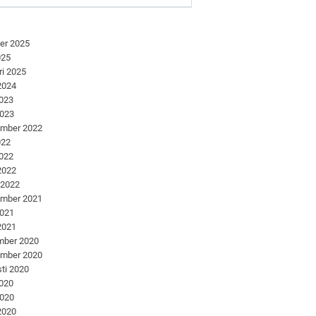
er 2025
025
ri 2025
 2024
2023
2023
ember 2022
022
2022
 2022
 2022
ember 2021
2021
 2021
mber 2020
ember 2020
ti 2020
2020
2020
 2020