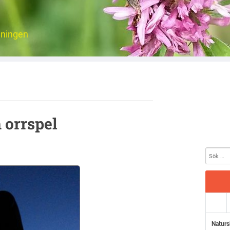
eningen
 orrspel
Naturs