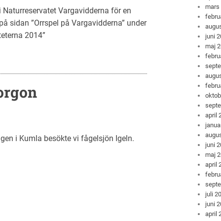
mars
 Naturreservatet Vargavidderna för en
febru
på sidan ”Orrspel på Vargavidderna” under
augus
teterna 2014”
juni 
maj 
febru
sept
augus
febru
orgon
oktob
sept
april
janua
augus
n i Kumla besökte vi fågelsjön Igeln.
juni 
maj 
april
febru
sept
juli 2
juni 
april