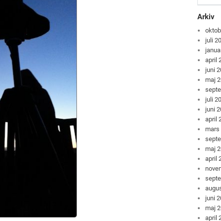
Arkiv
oktob
juli 2
janua
april
juni 
maj 
sept
juli 2
juni 
april
mars
sept
maj 
april
nove
sept
augus
juni 
maj 
april