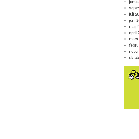
janua
sept
juli 2
juni 
maj 
april
mars
febru
nove
oktob