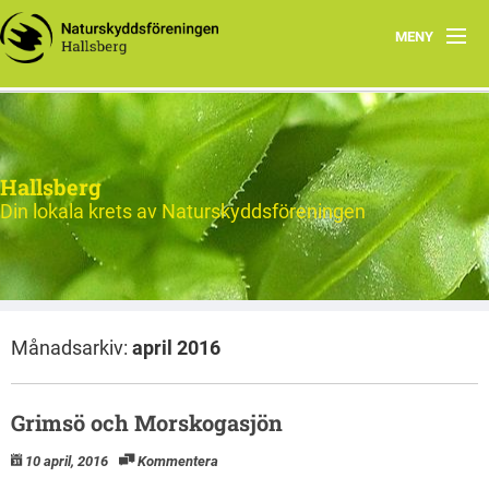
MENY
Hem
Nytt och Aktuellt
Hallsberg
Verksamheten
Din lokala krets av Naturskyddsföreningen
Aktiviteter 2026
Natur
Månadsarkiv:
april 2016
Om oss
Kontakt
Grimsö och Morskogasjön
10 april, 2016
Kommentera