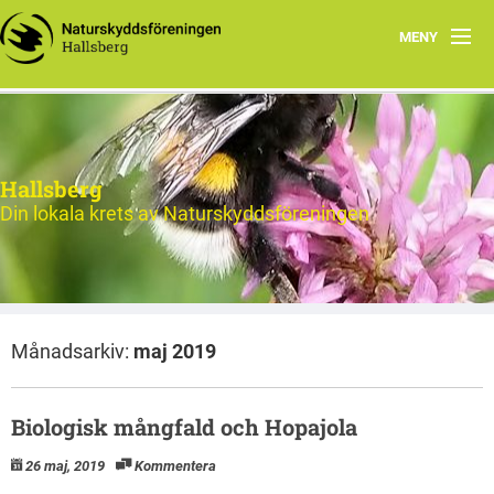
MENY
Hem
Nytt och Aktuellt
Hallsberg
Verksamheten
Din lokala krets av Naturskyddsföreningen
Aktiviteter 2026
Natur
Månadsarkiv:
maj 2019
Om oss
Kontakt
Biologisk mångfald och Hopajola
26 maj, 2019
Kommentera