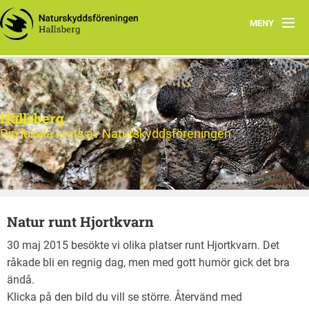
MENY
Hem
Nytt och Aktuellt
Hallsberg
Verksamheten
Din lokala krets av Naturskyddsföreningen
Aktiviteter 2026
Natur
Natur runt Hjortkvarn
Om oss
30 maj 2015 besökte vi olika platser runt Hjortkvarn. Det
Kontakt
råkade bli en regnig dag, men med gott humör gick det bra
ändå.
Klicka på den bild du vill se större. Återvänd med