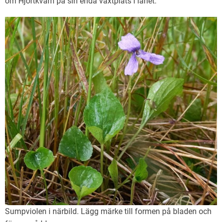
om Hjortkvarn på sin enda växtplats i länet.
Sumpviolen i närbild. Lägg märke till formen på bladen och