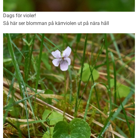
Dags för violer!
Så här ser blomman på kärrviolen ut på nära håll