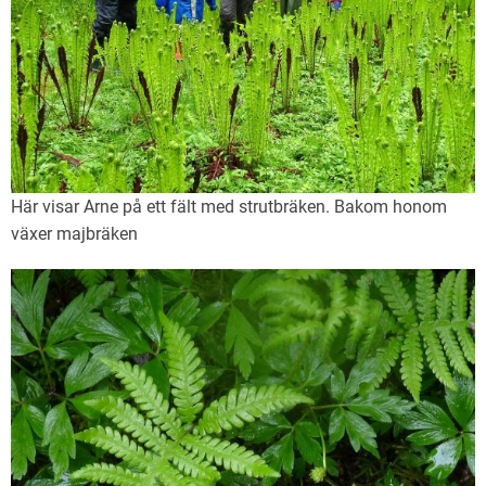
Här visar Arne på ett fält med strutbräken. Bakom honom
växer majbräken