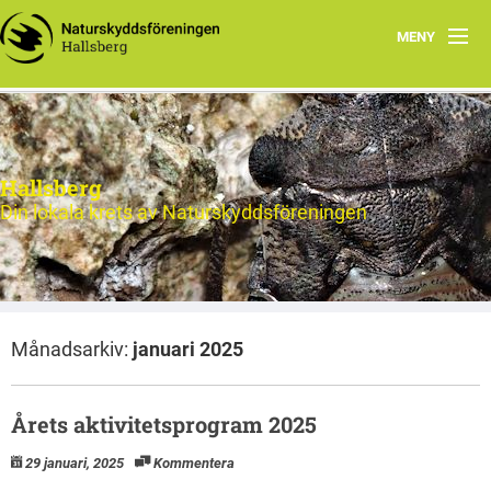
MENY
Hem
Nytt och Aktuellt
Hallsberg
Verksamheten
Din lokala krets av Naturskyddsföreningen
Aktiviteter 2026
Natur
Månadsarkiv:
januari 2025
Om oss
Kontakt
Årets aktivitetsprogram 2025
29 januari, 2025
Kommentera