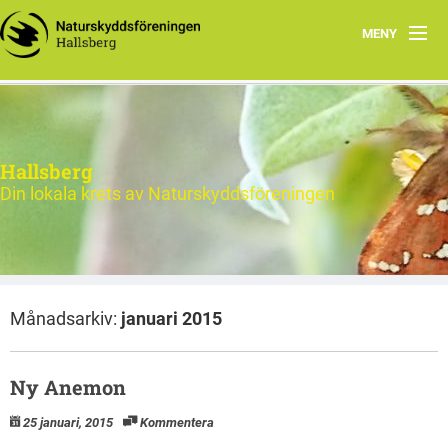
MENY
Hem
Nytt och Aktuellt
Hallsberg
Verksamheten
Din lokala krets av Naturskyddsföreningen
Aktiviteter 2026
Natur
Månadsarkiv:
januari 2015
Om oss
Kontakt
Ny Anemon
25 januari, 2015
Kommentera