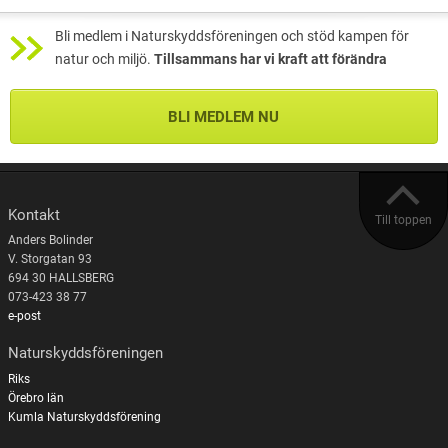
Bli medlem i Naturskyddsföreningen och stöd kampen för
natur och miljö.
Tillsammans har vi kraft att förändra
BLI MEDLEM NU
Kontakt
Till toppen
Anders Bolinder
V. Storgatan 93
694 30 HALLSBERG
073-423 38 77
e-post
Naturskyddsföreningen
Riks
Örebro län
Kumla Naturskyddsförening