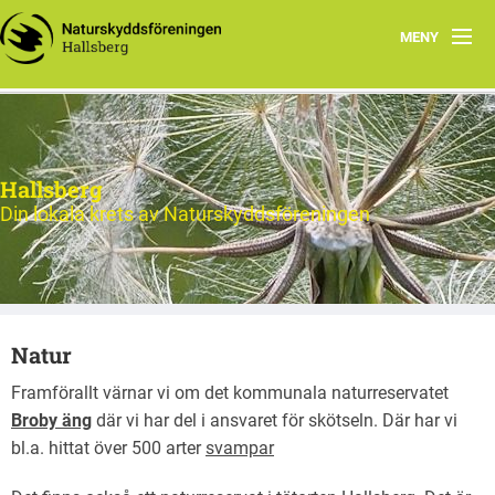
MENY
Hem
Nytt och Aktuellt
Hallsberg
Verksamheten
Din lokala krets av Naturskyddsföreningen
Aktiviteter 2026
Natur
Natur
Om oss
Framförallt värnar vi om det kommunala naturreservatet
Kontakt
Broby äng
där vi har del i ansvaret för skötseln. Där har vi
bl.a. hittat över 500 arter
svampar