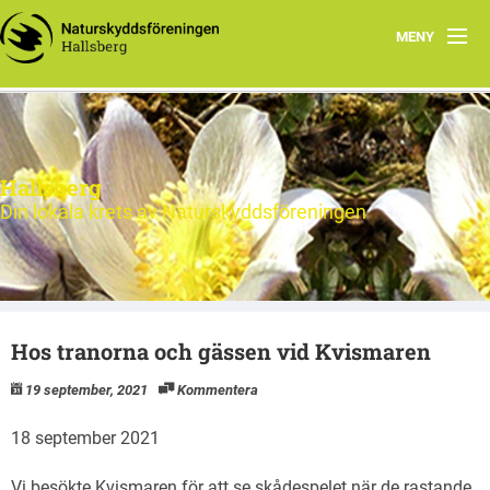
MENY
Hem
Nytt och Aktuellt
Hallsberg
Verksamheten
Din lokala krets av Naturskyddsföreningen
Aktiviteter 2026
Natur
Hos tranorna och gässen vid Kvismaren
Om oss
19 september, 2021
Kommentera
Kontakt
18 september 2021
Vi besökte Kvismaren för att se skådespelet när de rastande