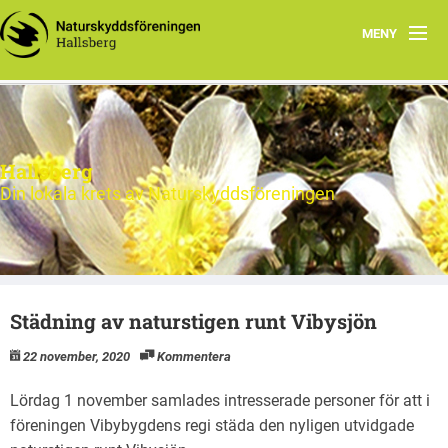
MENY
Hem
Nytt och Aktuellt
Hallsberg
Verksamheten
Din lokala krets av Naturskyddsföreningen
Aktiviteter 2026
Natur
Städning av naturstigen runt Vibysjön
Om oss
22 november, 2020
Kommentera
Kontakt
Lördag 1 november samlades intresserade personer för att i
föreningen Vibybygdens regi städa den nyligen utvidgade