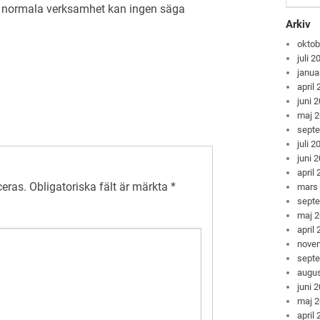
 normala verksamhet kan ingen säga
Arkiv
oktob
juli 2
janua
april
juni 
maj 
sept
juli 2
juni 
april
ceras.
Obligatoriska fält är märkta
*
mars
sept
maj 
april
nove
sept
augus
juni 
maj 
april