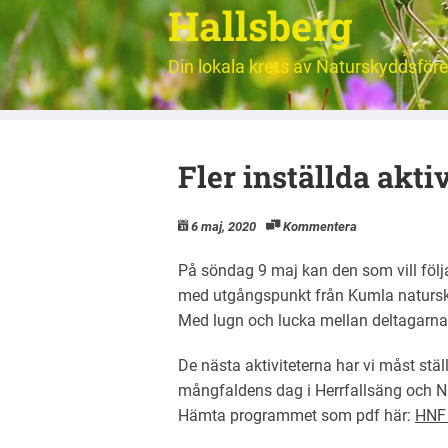
Hallsberg
Din lokala krets av Naturskyddsför
Fler inställda aktiv
6 maj, 2020
Kommentera
På söndag 9 maj kan den som vill föl
med utgångspunkt från Kumla natursky
Med lugn och lucka mellan deltagarna
De nästa aktiviteterna har vi måst stäl
mångfaldens dag i Herrfallsäng och N
Hämta programmet som pdf här:
HNF