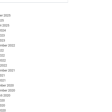
er 2025
025
ri 2025
 2024
2023
2023
ember 2022
022
2022
 2022
 2022
ember 2021
2021
 2021
mber 2020
ember 2020
ti 2020
2020
2020
 2020