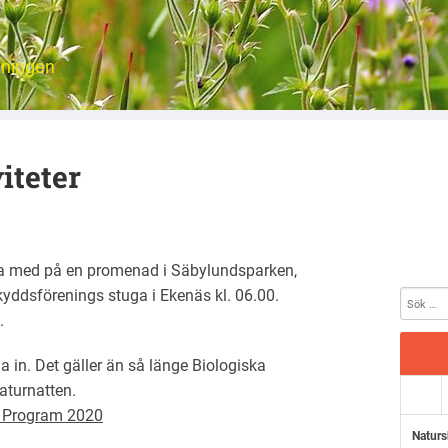
eningen
iteter
ja med på en promenad i Säbylundsparken,
ddsförenings stuga i Ekenäs kl. 06.00.
.
la in. Det gäller än så länge Biologiska
aturnatten.
 Program 2020
Naturs