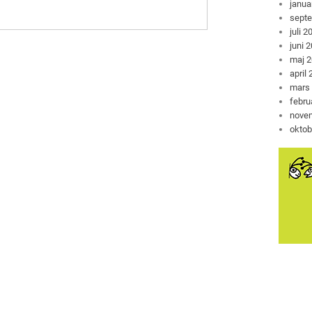
janua
sept
juli 2
juni 
maj 
april
mars
febru
nove
oktob