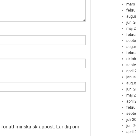
mars
febru
augus
juni 
maj 
febru
sept
augus
febru
oktob
sept
april
janua
augus
juni 
maj 
april
febru
sept
juli 2
juni 
för att minska skräppost.
Lär dig om
april