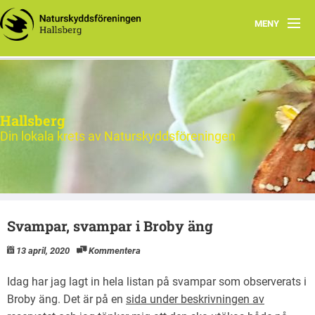
MENY
Hem
Nytt och Aktuellt
Hallsberg
Verksamheten
Din lokala krets av Naturskyddsföreningen
Aktiviteter 2026
Natur
Svampar, svampar i Broby äng
Om oss
13 april, 2020
Kommentera
Kontakt
Idag har jag lagt in hela listan på svampar som observerats i
Broby äng. Det är på en
sida under beskrivningen av