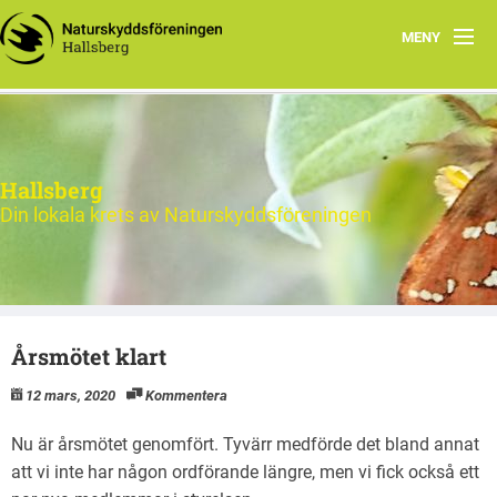
MENY
Hem
Nytt och Aktuellt
Hallsberg
Verksamheten
Din lokala krets av Naturskyddsföreningen
Aktiviteter 2026
Natur
Årsmötet klart
Om oss
12 mars, 2020
Kommentera
Kontakt
Nu är årsmötet genomfört. Tyvärr medförde det bland annat
att vi inte har någon ordförande längre, men vi fick också ett