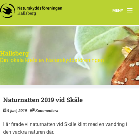
MENY
Hem
Nytt och Aktuellt
Hallsberg
Verksamheten
Din lokala krets av Naturskyddsföreningen
Aktiviteter 2026
Natur
Naturnatten 2019 vid Skåle
Om oss
9 juni, 2019
Kommentera
Kontakt
I år firade vi naturnatten vid Skåle klint med en vandring i
den vackra naturen där.