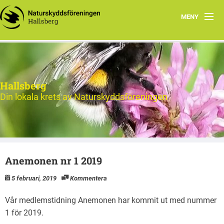
MENY
Hem
Nytt och Aktuellt
Hallsberg
Verksamheten
Din lokala krets av Naturskyddsföreningen
Aktiviteter 2026
Natur
Anemonen nr 1 2019
Om oss
5 februari, 2019
Kommentera
Kontakt
Vår medlemstidning Anemonen har kommit ut med nummer
1 för 2019.