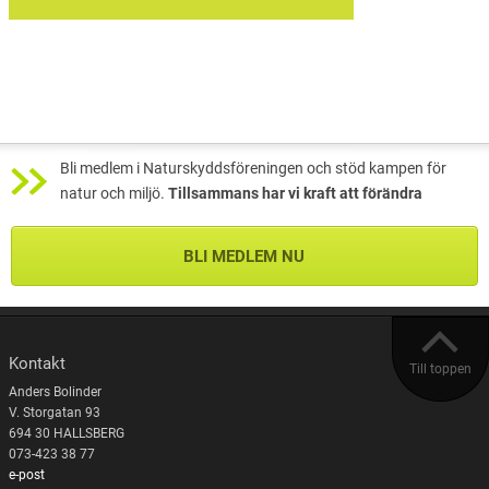
Bli medlem i Naturskyddsföreningen och stöd kampen för
natur och miljö.
Tillsammans har vi kraft att förändra
BLI MEDLEM NU
Kontakt
Till toppen
Anders Bolinder
V. Storgatan 93
694 30 HALLSBERG
073-423 38 77
e-post