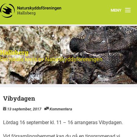
MENY
Hem
Nytt och Aktuellt
Hallsberg
Verksamheten
Din lokala krets av Naturskyddsföreningen
Aktiviteter 2026
Natur
Vibydagen
Om oss
13 september, 2017
Kommentera
Kontakt
Lördag 16 september kl. 11 – 16 arrangeras Vibydagen.
Vid församlingshemmet kan du gå en tipspromenad vi