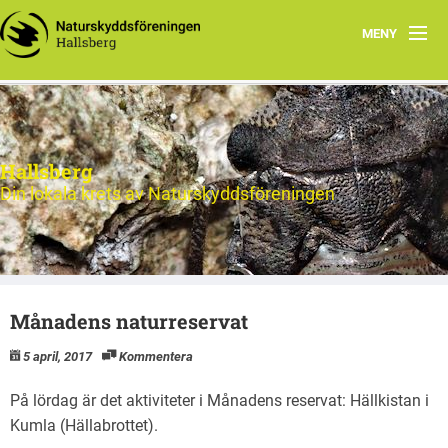
MENY
Hem
Nytt och Aktuellt
Hallsberg
Verksamheten
Din lokala krets av Naturskyddsföreningen
Aktiviteter 2026
Natur
Månadens naturreservat
Om oss
5 april, 2017
Kommentera
Kontakt
På lördag är det aktiviteter i Månadens reservat: Hällkistan i
Kumla (Hällabrottet).