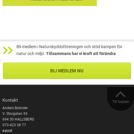
Bli medlem i Naturskyddsföreningen och stöd kampen för
natur och miljö.
Tillsammans har vi kraft att förändra
BLI MEDLEM NU
Kontakt
Till toppen
Anders Bolinder
V. Storgatan 93
694 30 HALLSBERG
073-423 38 77
e-post