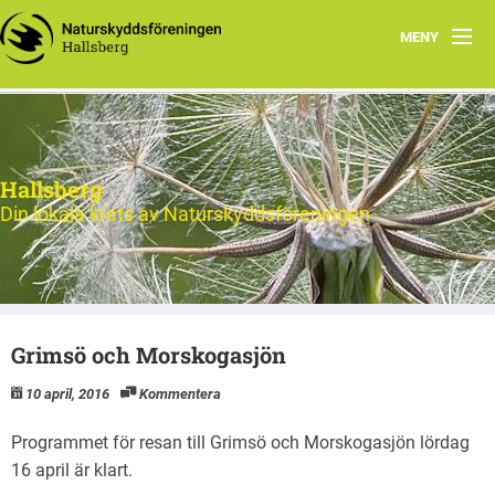
MENY
Hem
Nytt och Aktuellt
Hallsberg
Verksamheten
Din lokala krets av Naturskyddsföreningen
Aktiviteter 2026
Natur
Grimsö och Morskogasjön
Om oss
10 april, 2016
Kommentera
Kontakt
Programmet för resan till Grimsö och Morskogasjön lördag
16 april är klart.