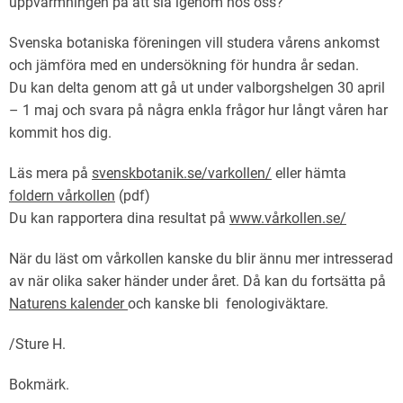
uppvärmningen på att slå igenom hos oss?
Svenska botaniska föreningen vill studera vårens ankomst
och jämföra med en undersökning för hundra år sedan.
Du kan delta genom att gå ut under valborgshelgen 30 april
– 1 maj och svara på några enkla frågor hur långt våren har
kommit hos dig.
Läs mera på
svenskbotanik.se/varkollen/
eller hämta
foldern vårkollen
(pdf)
Du kan rapportera dina resultat på
www.vårkollen.se/
När du läst om vårkollen kanske du blir ännu mer intresserad
av när olika saker händer under året. Då kan du fortsätta på
Naturens kalender
och kanske bli fenologiväktare.
/Sture H.
Bokmärk
.