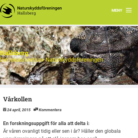
MENY
Hem
Nytt och Aktuellt
Hallsberg
Verksamheten
Din lokala krets av Naturskyddsföreningen
Aktiviteter 2026
Natur
Vårkollen
Om oss
24 april, 2015
Kommentera
Kontakt
En forskningsuppgift för alla att delta i:
Är våren ovanligt tidig eller sen i år? Håller den globala