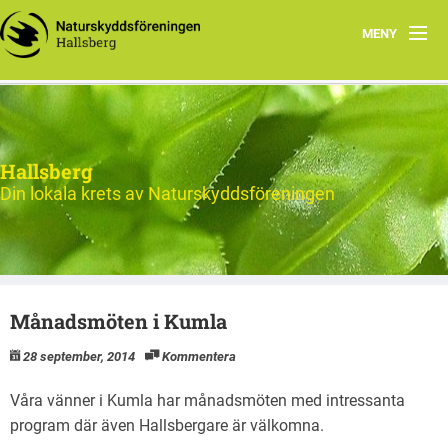
MENY
Hem
Nytt och Aktuellt
Hallsberg
Verksamheten
Din lokala krets av Naturskyddsföreningen
Aktiviteter 2026
Natur
Månadsmöten i Kumla
Om oss
28 september, 2014
Kommentera
Kontakt
Våra vänner i Kumla har månadsmöten med intressanta
program där även Hallsbergare är välkomna.