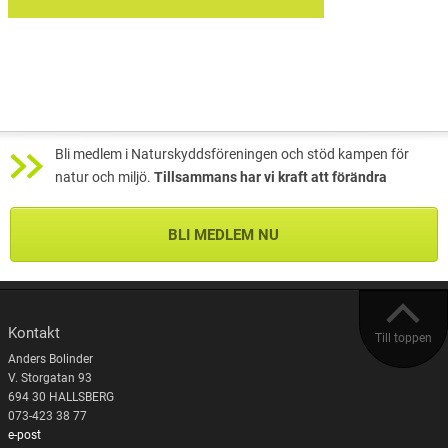
Bli medlem i Naturskyddsföreningen och stöd kampen för
natur och miljö.
Tillsammans har vi kraft att förändra
BLI MEDLEM NU
Kontakt
Till toppen
Anders Bolinder
V. Storgatan 93
694 30 HALLSBERG
073-423 38 77
e-post