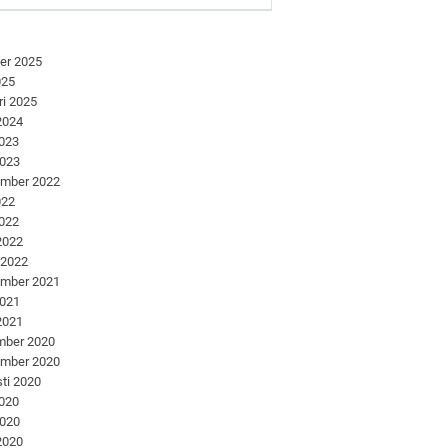
er 2025
025
ri 2025
 2024
2023
2023
ember 2022
022
2022
 2022
 2022
ember 2021
2021
 2021
mber 2020
ember 2020
ti 2020
2020
2020
 2020