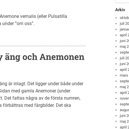
Arkiv
nemone vernalis (eller Pulsatilla
oktob
a under ”om oss”.
juli 2
janua
april
juni 
maj 
sept
by äng och Anemonen
juli 2
juni 
april
mars
sept
äng är inlagt. Det ligger under både under
maj 
 Sidan med gamla Anemoner (under
april
. Det fattas några av de första numren,
nove
sept
 förbättras med färgbilder. Det ska
augus
juni 
maj 
april