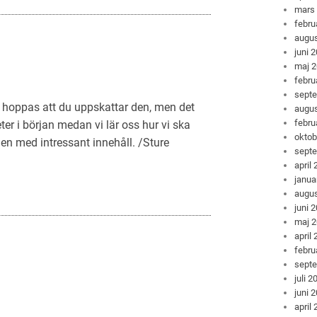
mars
febru
augus
juni 
maj 
febru
sept
 hoppas att du uppskattar den, men det
augus
febru
r i början medan vi lär oss hur vi ska
oktob
en med intressant innehåll. /Sture
sept
april
janua
augus
juni 
maj 
april
febru
sept
juli 2
juni 
april