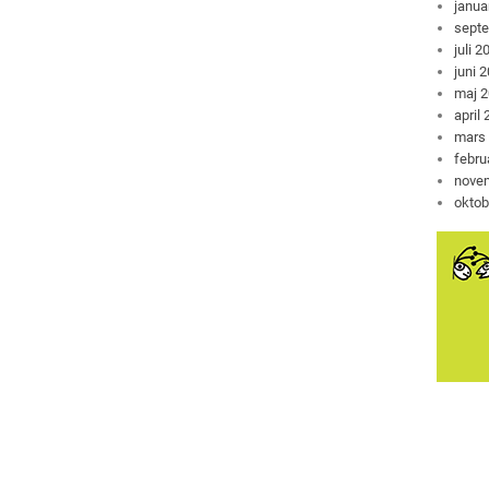
janua
sept
juli 2
juni 
maj 
april
mars
febru
nove
oktob