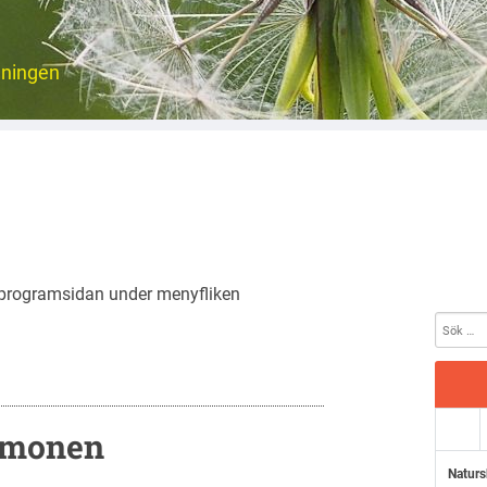
eningen
å programsidan under menyfliken
emonen
Naturs